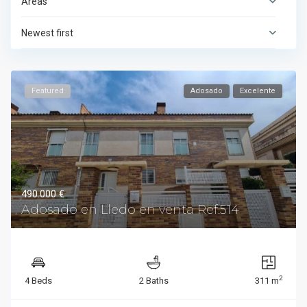
Areas
Newest first
Featured
Adosado
Excelente
490.000 €
Adosado en Lledo en venta Ref.514
2
4 Beds
2 Baths
311 m