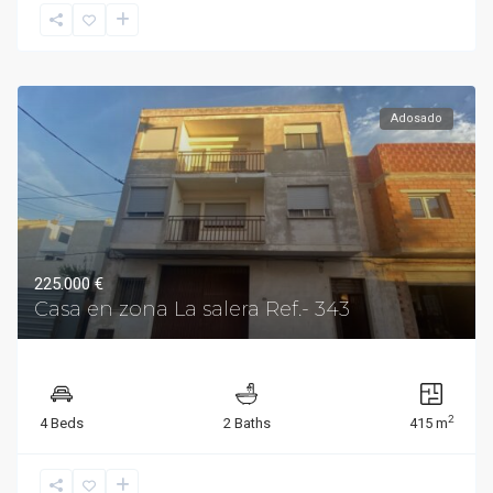
Adosado
225.000 €
Casa en zona La salera Ref.- 343
2
4 Beds
2 Baths
415 m