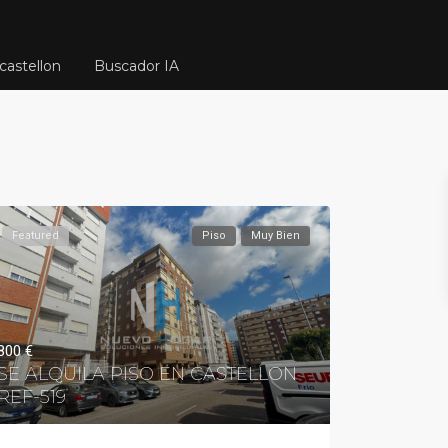
castellon
Buscador IA
Featured
Piso
Muy Bien
800 €
SE ALQUILA PISO EN CASTELLON
REF-519