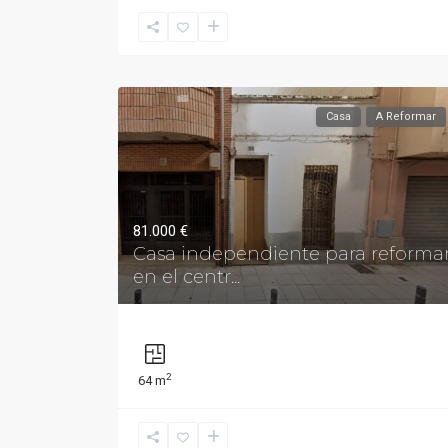
Casa
A Reformar
81.000 €
Casa independiente para reforma
en el centr...
2
64 m