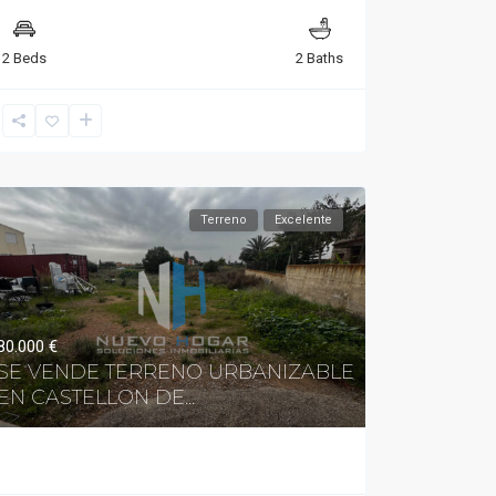
2 Beds
2 Baths
Terreno
Excelente
80.000 €
SE VENDE TERRENO URBANIZABLE
EN CASTELLON DE...