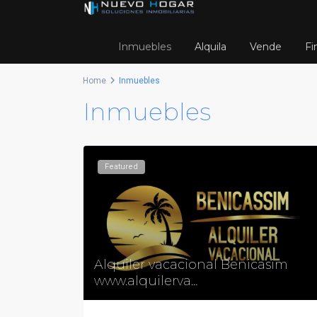
Inmuebles
Alquila
Vende
Fi
Home
Inmuebles
Inmuebles
Featured
Alquiler vacacional Benicasim
www.alquilerva...