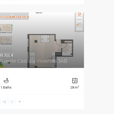
99.900 €
Fuente Castalia Vivienda 3AB
2
1 Baths
28 m