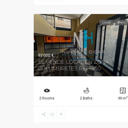
Local
Bien
93.000 €
SE VENDE LOCAL EN ZONA
COLUMBRETES REF-450
2
2 Rooms
2 Baths
90 m