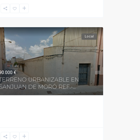
Local
90.000 €
TERRENO URBANIZABLE EN
SANJUAN DE MORÓ REF.-...