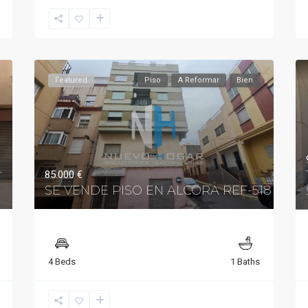
Featured
Piso
A Reformar
Bien
r
85.000 €
SE VENDE PISO EN ALCORA REF-518
4 Beds
1 Baths