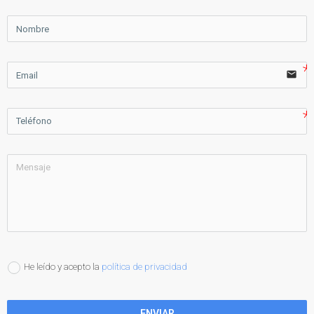
email
He leído y acepto la
política de privacidad
ENVIAR