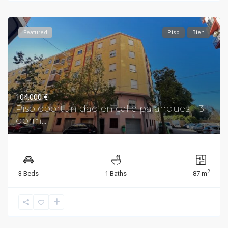
Featured
Piso
Bien
104.000 €
Piso oportunidad en calle palanques – 3
dorm...
2
3 Beds
1 Baths
87 m