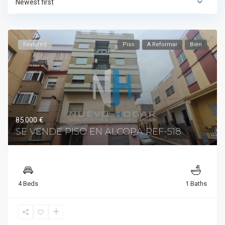
Newest first
Featured
Piso
A Reformar
Bien
85.000 €
SE VENDE PISO EN ALCORA REF-518
4 Beds
1 Baths