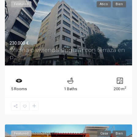
Featured
Atico
Bien
230.000 €
Oficina o vivienda singular con terraza en
p...
2
5 Rooms
1 Baths
200 m
Featured
Casa
Bien