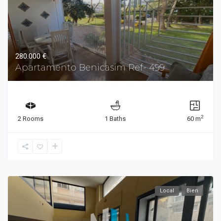
280.000 €
Apartamento Benicasim Ref- 499
2
2 Rooms
1 Baths
60 m
Local
Bien