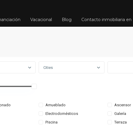
nanciación
Vacacional
Blog
Contacto inmobiliaria en 
Cities
ionado
Amueblado
Ascensor
Electrodomésticos
Galería
Piscina
Terraza