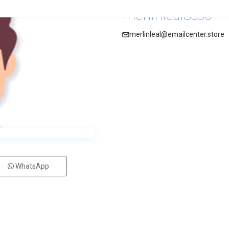
merlinleal8350
merlinleal@emailcenter.store
WhatsApp