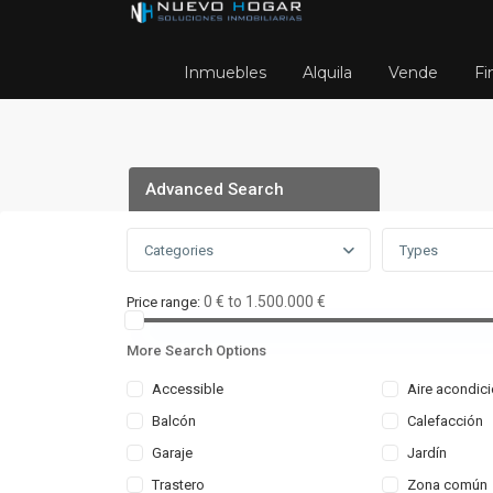
Inmuebles
Alquila
Vende
Fi
Advanced Search
Categories
Types
0 € to 1.500.000 €
Price range:
More Search Options
Accessible
Aire acondic
Balcón
Calefacción
Home
merlinleal8350
Garaje
Jardín
Trastero
Zona común