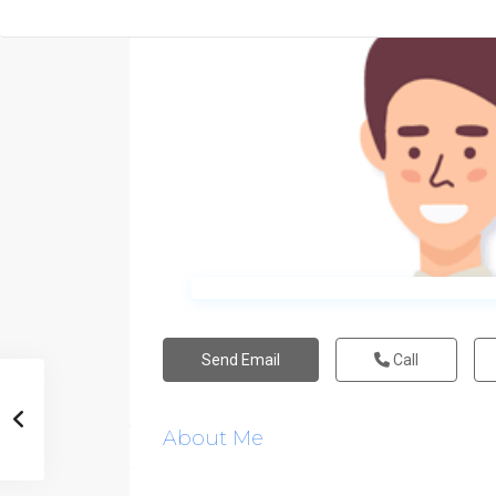
Send Email
Call
About Me