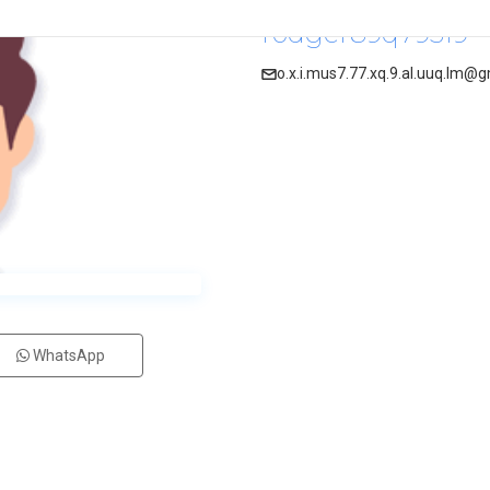
rodger89q79519
o.x.i.mus7.77.xq.9.al.uuq.lm@
WhatsApp