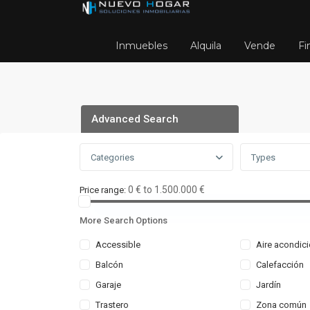
Inmuebles
Alquila
Vende
Fi
Advanced Search
Categories
Types
0 € to 1.500.000 €
Price range:
More Search Options
Accessible
Aire acondic
Balcón
Calefacción
Home
rodger89q79519
Garaje
Jardín
Trastero
Zona común