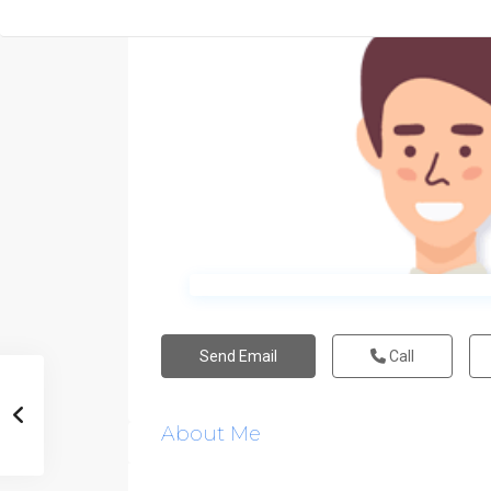
Send Email
Call
About Me