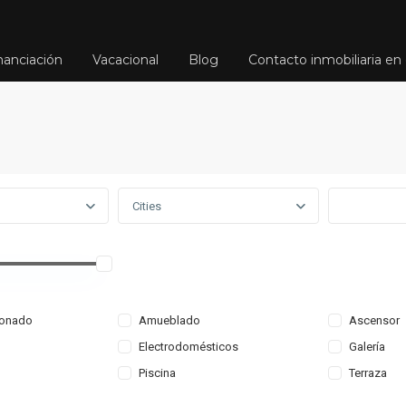
nanciación
Vacacional
Blog
Contacto inmobiliaria en 
Cities
ionado
Amueblado
Ascensor
Electrodomésticos
Galería
Piscina
Terraza