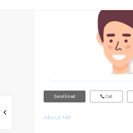
Send Email
Call
About Me