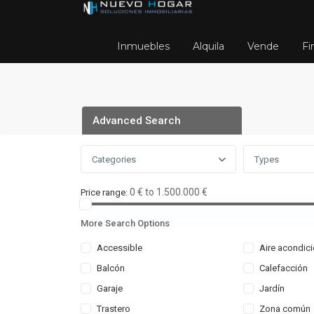
Inmuebles
Alquila
Vende
Fi
Advanced Search
Categories
Types
0 € to 1.500.000 €
Price range:
More Search Options
Accessible
Aire acondic
Balcón
Calefacción
Home
zitaorellana66
Garaje
Jardín
Trastero
Zona común