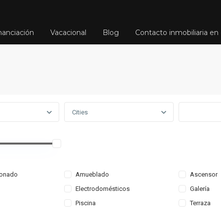
nanciación
Vacacional
Blog
Contacto inmobiliaria en 
Cities
ionado
Amueblado
Ascensor
Electrodomésticos
Galería
Piscina
Terraza