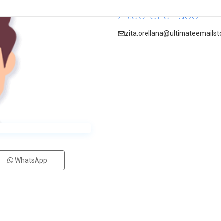
zitaorellana66
zita.orellana@ultimateemailst
WhatsApp