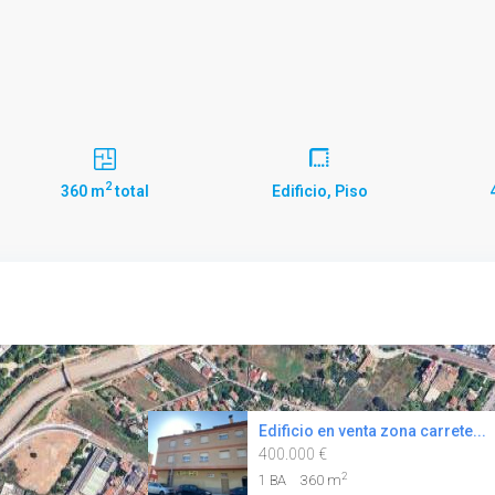
2
360 m
total
Edificio
,
Piso
Edificio en venta zona carrete...
400.000 €
2
1 BA
360 m