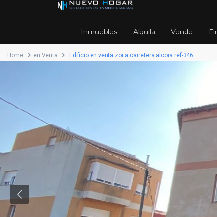
Inmuebles
Alquila
Vende
Fi
Home
en Venta
Edificio en venta zona carretera alcora ref-346