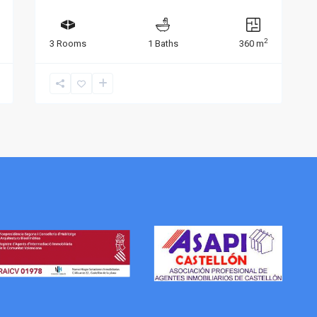
2
3 Rooms
1 Baths
360 m