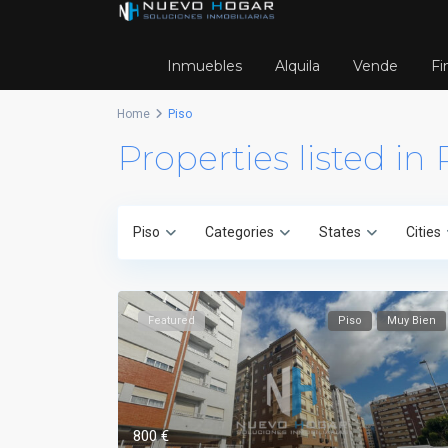
Inmuebles
Alquila
Vende
Fi
Home
Piso
Properties listed in 
Piso
Categories
States
Cities
Featured
Piso
Muy Bien
800 €