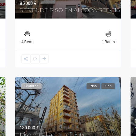
85.000 €
SE VENDE PISO EN ALCORA REF-518
4 Beds
1 Baths
Featured
Piso
Bien
130.000 €
Piso en villareal ref.-503