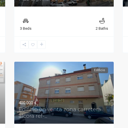
3 Beds
2 Baths
Edificio
400.000 €
Edificio en venta zona carretera
alcora ref-...