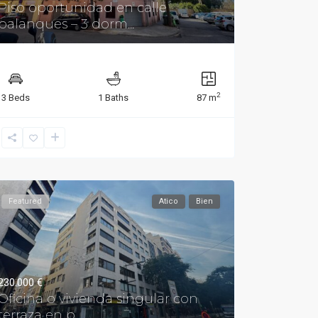
Piso oportunidad en calle
palanques – 3 dorm...
2
3 Beds
1 Baths
87 m
Featured
Atico
Bien
230.000 €
Oficina o vivienda singular con
terraza en p...