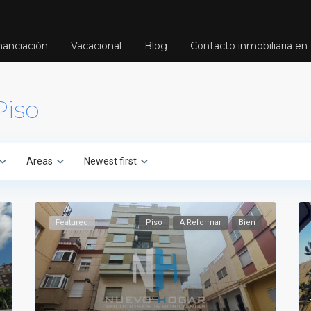
nanciación
Vacacional
Blog
Contacto inmobiliaria en 
Piso
Areas
Newest first
Featured
Piso
A Reformar
Bien