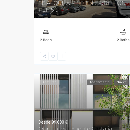
SE ALQUILA PISO EN CASTELLON
REF-519
2 Beds
2 Baths
Featured
Apartamento
Nuevo
Desde
99.000 €
Obra nueva Fuente Castalia