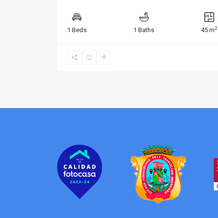
2
1 Beds
1 Baths
45 m