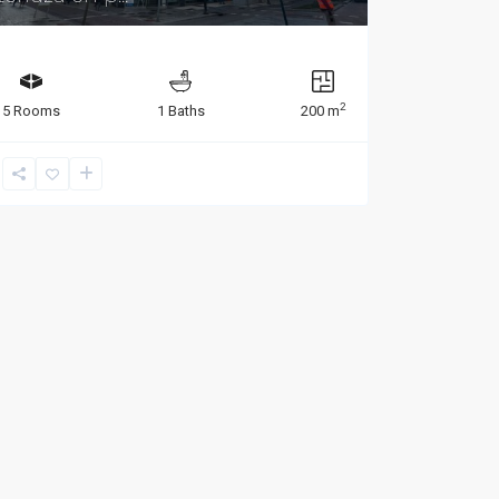
2
5 Rooms
1 Baths
200 m