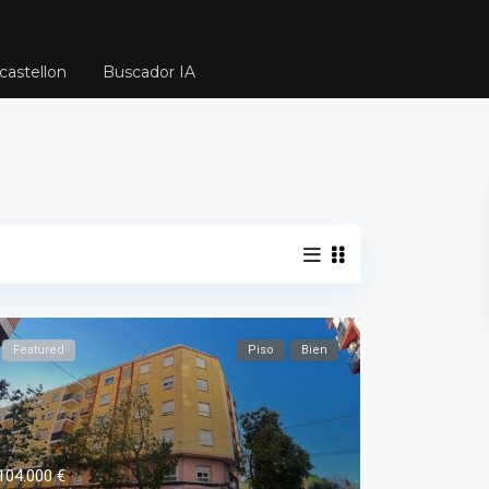
castellon
Buscador IA
Featured
Piso
Bien
104.000 €