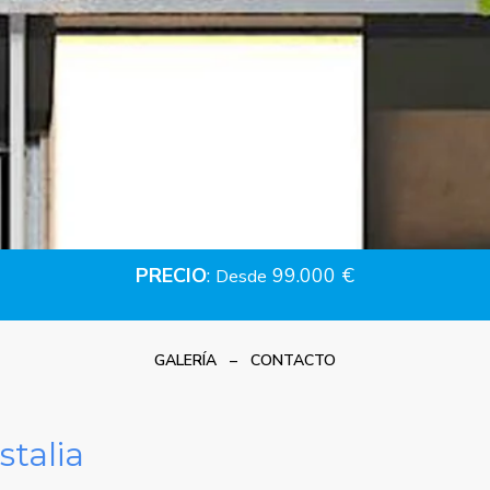
PRECIO
:
99.000 €
Desde
GALERÍA
–
CONTACTO
talia