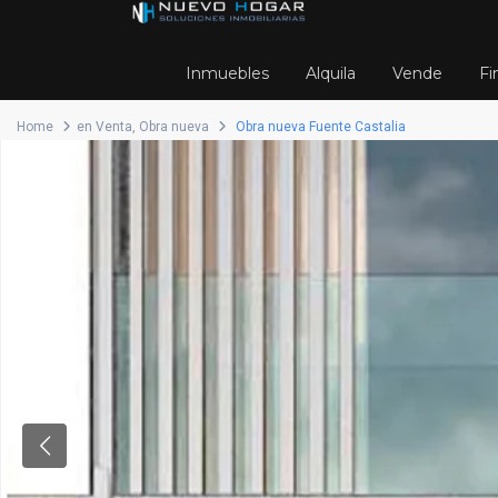
Inmuebles
Alquila
Vende
Fi
Home
en Venta
,
Obra nueva
Obra nueva Fuente Castalia